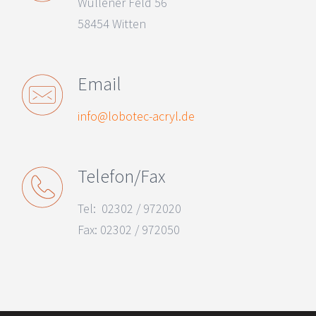
Wullener Feld 56
58454 Witten
Email
info@lobotec-acryl.de
Telefon/Fax
Tel: 02302 / 972020
Fax: 02302 / 972050