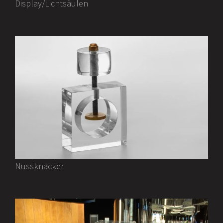
Display/Lichtsäulen
Nussknacker